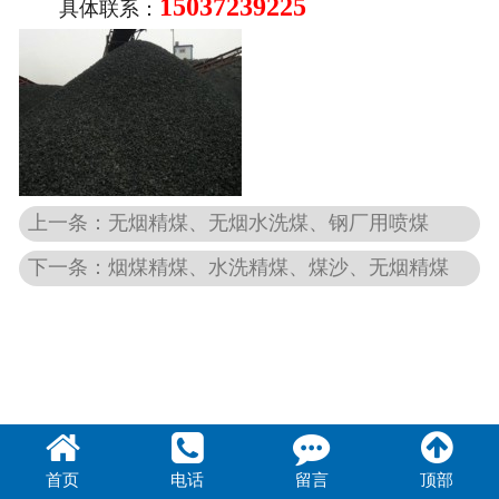
15037239225
具体联系：
上一条：无烟精煤、无烟水洗煤、钢厂用喷煤
下一条：烟煤精煤、水洗精煤、煤沙、无烟精煤
首页
电话
留言
顶部