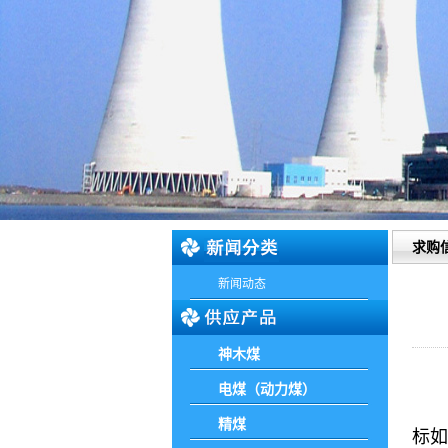
求购
新闻动态
神木煤
电煤（动力煤）
我
精煤
标如