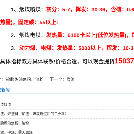
、烟煤喷煤：
灰分：5-7，挥发：30-36，含硫：0
热量)，固定碳：55以上!
、烟煤电煤：
发热量：6100卡以上(低位发热量)，挥
3、
动力煤、电煤：发热量：5000以上，挥发：10-3
15037
体指标双方具体联系!价格合适，可以现金提货
个：
轮胎炼油焦粉、渣粉
下一个：
煤渣
关新闻
炉渣煤渣
煤渣、炉渣料（炉渣：煤炭烧过后的二火料）
轮胎炼油焦粉、渣粉
煤泥、中煤、露天原煤