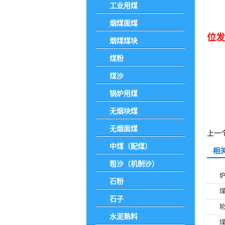
工业用煤
1
烟煤面煤
位发
烟煤煤块
煤粉
2
煤沙
锅炉用煤
具
无烟块煤
无烟面煤
上一
中煤（配煤）
相
粗沙（机制沙）
石粉
石子
水泥熟料