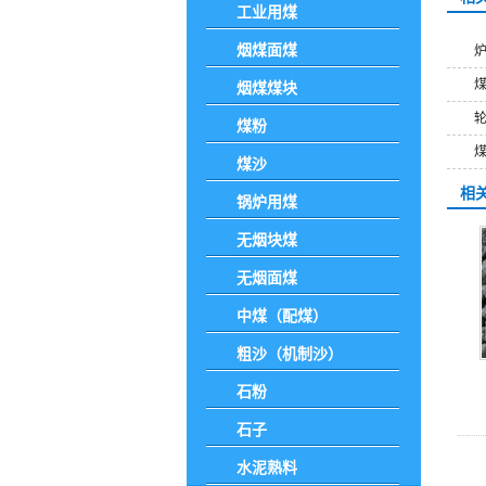
工业用煤
烟煤面煤
烟煤煤块
煤粉
煤沙
相
锅炉用煤
无烟块煤
无烟面煤
中煤（配煤）
粗沙（机制沙）
石粉
石子
水泥熟料