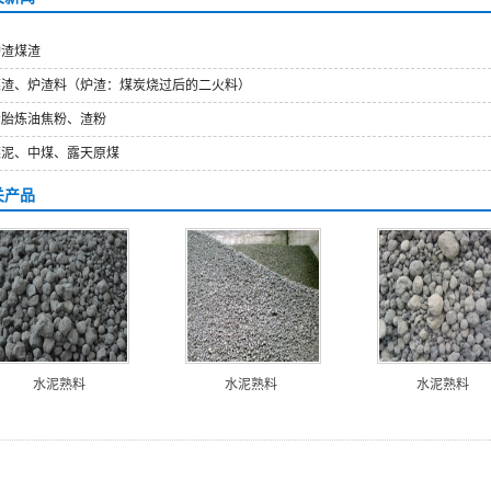
炉渣煤渣
煤渣、炉渣料（炉渣：煤炭烧过后的二火料）
轮胎炼油焦粉、渣粉
煤泥、中煤、露天原煤
关产品
水泥熟料
水泥熟料
水泥熟料