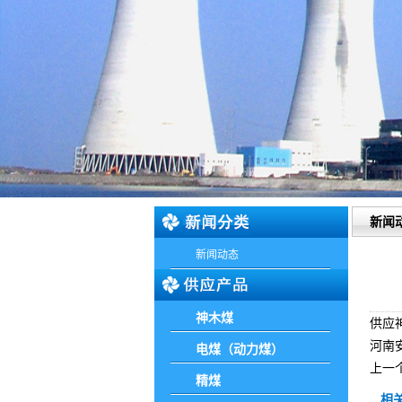
新闻
新闻动态
神木煤
供应
河南安
电煤（动力煤）
上一
精煤
相