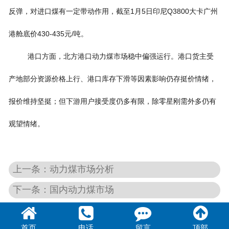
1
5
Q3800
反弹，对进口煤有一定带动作用，截至
月
日印尼
大卡广州
430-435
/
港舱底价
元
吨。
港口方面，北方港口动力煤市场稳中偏强运行。港口货主受
产地部分资源价格上行、港口库存下滑等因素影响仍存挺价情绪，
报价维持坚挺；但下游用户接受度仍多有限，除零星刚需外多仍有
观望情绪。
上一条：动力煤市场分析
下一条：国内动力煤市场
首页
电话
留言
顶部