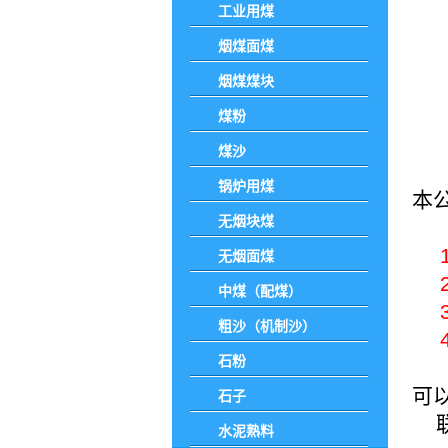
工业用煤
烟煤面煤
烟煤煤块
煤粉
煤沙
锅炉用煤
本
无烟块煤
无烟面煤
中煤（配煤）
粗沙（机制沙）
石粉
可
石子
水泥熟料