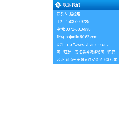
联系人: 赵经理
手机: 15037239225
电话: 0372-5816998
邮箱:
aojunlia@163.com
网址:
http://www.ayhyjmgs.com/
阿里旺铺：
安阳鑫神海经贸阿里巴巴
地址: 河南省安阳县许家沟乡下堡村东