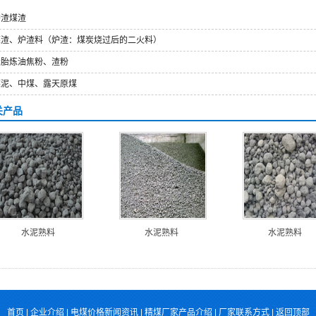
炉渣煤渣
煤渣、炉渣料（炉渣：煤炭烧过后的二火料）
轮胎炼油焦粉、渣粉
煤泥、中煤、露天原煤
关产品
水泥熟料
水泥熟料
水泥熟料
首页
|
企业介绍
|
电煤价格新闻资讯
|
精煤厂家产品介绍
|
厂家联系方式
|
返回顶部